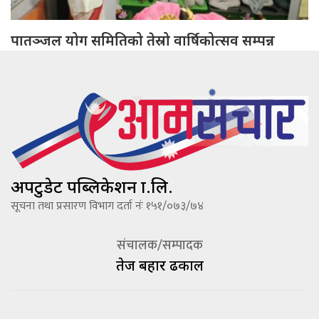
पातञ्जल योग समितिको तेस्रो वार्षिकोत्सव सम्पन्न
अपटुडेट पब्लिकेशन प्रा.लि.
सूचना तथा प्रसारण विभाग दर्ता नंः १५१/०७३/७४
संचालक/सम्पादक
तेज बहादूर ढकाल