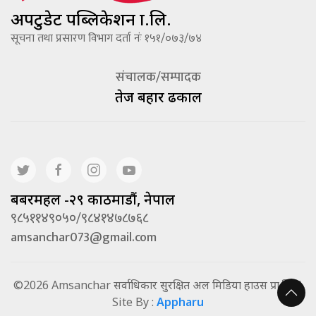
अपटुडेट पब्लिकेशन प्रा.लि.
सूचना तथा प्रसारण विभाग दर्ता नंः १५१/०७३/७४
संचालक/सम्पादक
तेज बहादूर ढकाल
बबरमहल -२९ काठमाडौं, नेपाल
९८५११४९०५०/९८४१४७८७६८
amsanchar073@gmail.com
©2026 Amsanchar सर्वाधिकार सुरक्षित अल मिडिया हाउस प्रा.लि. |
Site By :
Appharu