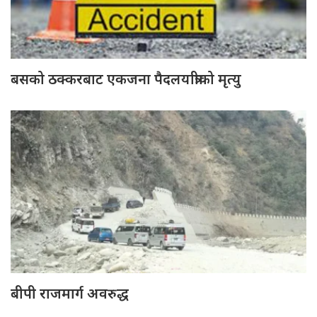
बसको ठक्करबाट एकजना पैदलयात्रीको मृत्यु
बीपी राजमार्ग अवरुद्ध