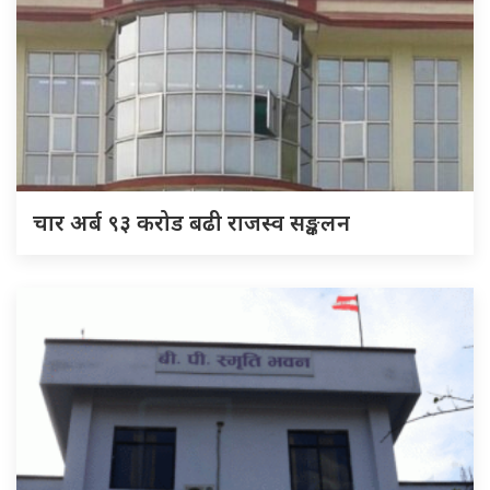
चार अर्ब ९३ करोड बढी राजस्व सङ्कलन