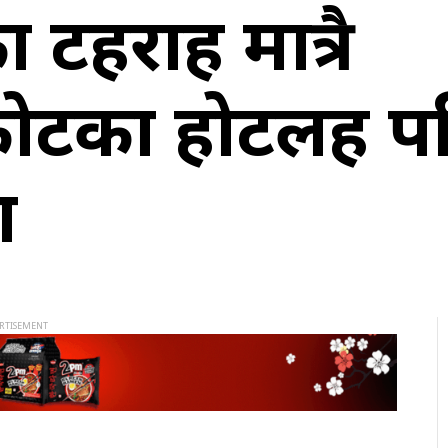
हराहरु मात्रै
ोटका होटलहरु प
ा