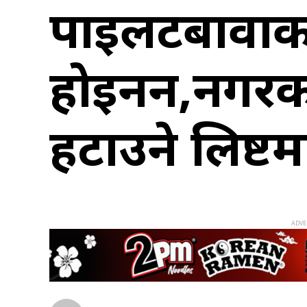
पाइलटबावाका ट
होइनन,नगरक
हटाउने लिष्टम