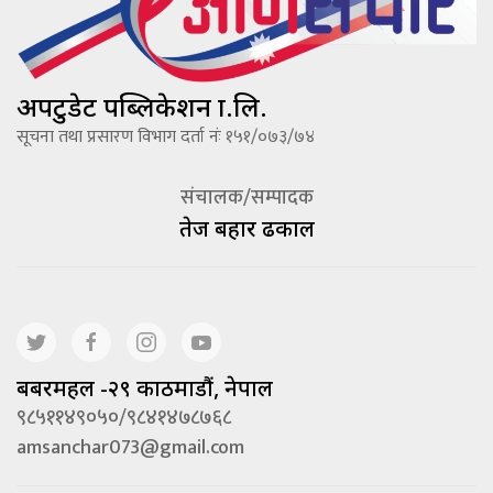
अपटुडेट पब्लिकेशन प्रा.लि.
सूचना तथा प्रसारण विभाग दर्ता नंः १५१/०७३/७४
संचालक/सम्पादक
तेज बहादूर ढकाल
बबरमहल -२९ काठमाडौं, नेपाल
९८५११४९०५०/९८४१४७८७६८
amsanchar073@gmail.com