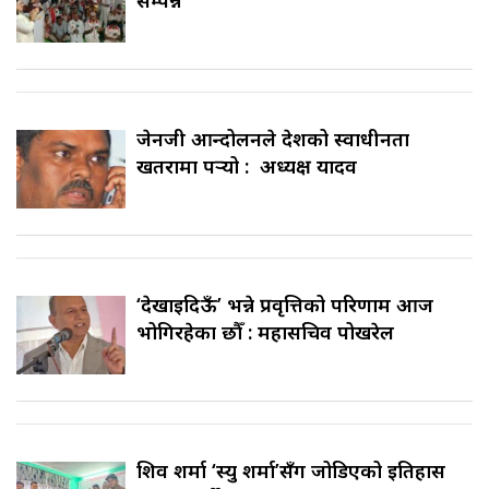
जेनजी आन्दोलनले देशको स्वाधीनता
खतरामा पर्‍यो : अध्यक्ष यादव
‘देखाइदिऊँ’ भन्ने प्रवृत्तिको परिणाम आज
भोगिरहेका छौँ : महासचिव पोखरेल
शिव शर्मा ‘स्यु शर्मा’सँग जोडिएको इतिहास