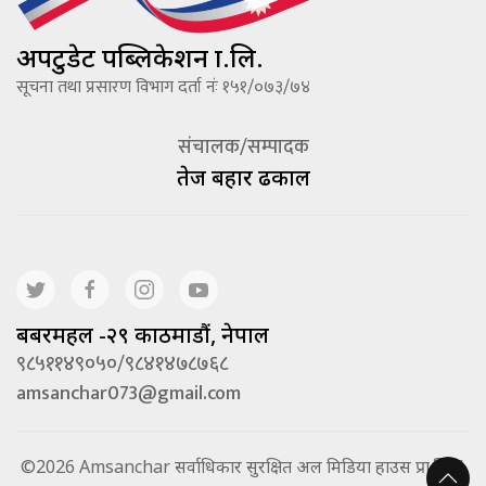
अपटुडेट पब्लिकेशन प्रा.लि.
सूचना तथा प्रसारण विभाग दर्ता नंः १५१/०७३/७४
संचालक/सम्पादक
तेज बहादूर ढकाल
बबरमहल -२९ काठमाडौं, नेपाल
९८५११४९०५०/९८४१४७८७६८
amsanchar073@gmail.com
©2026 Amsanchar सर्वाधिकार सुरक्षित अल मिडिया हाउस प्रा.लि. |