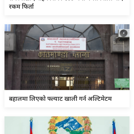
रकम फिर्ता
बहालमा लिएको फ्ल्याट खाली गर्न अल्टिमेटम