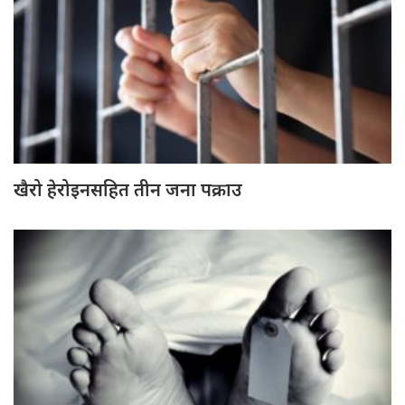
खैरो हेरोइनसहित तीन जना पक्राउ