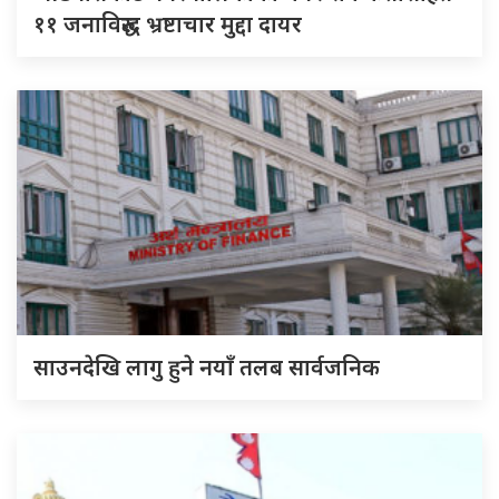
११ जनाविरुद्ध भ्रष्टाचार मुद्दा दायर
साउनदेखि लागु हुने नयाँ तलब सार्वजनिक