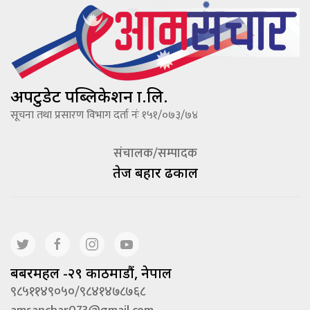
अपटुडेट पब्लिकेशन प्रा.लि.
सूचना तथा प्रसारण विभाग दर्ता नंः १५१/०७३/७४
संचालक/सम्पादक
तेज बहादूर ढकाल
बबरमहल -२९ काठमाडौं, नेपाल
९८५११४९०५०/९८४१४७८७६८