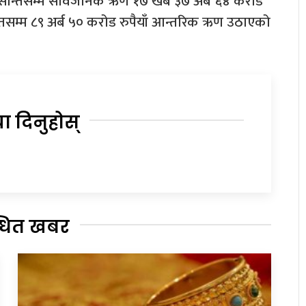
 मसान्तसम्म सार्वजनिक ऋण १७ खर्ब ३७ अर्ब ६४ करोड
न्तसम्म ८९ अर्ब ५० करोड रुपैयाँ आन्तरिक ऋण उठाएको
या दिनुहोस्
्धित खबर