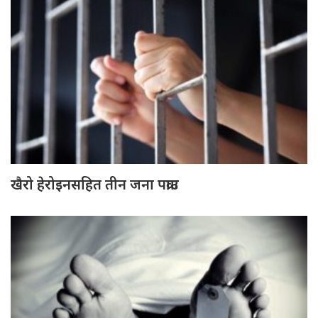
खैरो हेरोइनसहित तीन जना पक्राउ