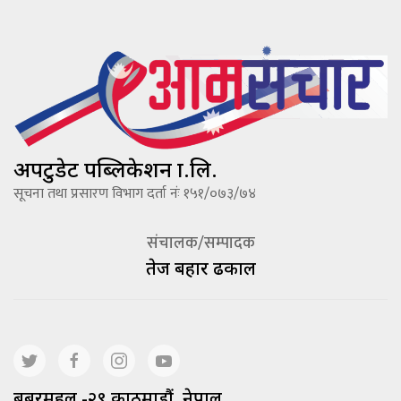
अपटुडेट पब्लिकेशन प्रा.लि.
सूचना तथा प्रसारण विभाग दर्ता नंः १५१/०७३/७४
संचालक/सम्पादक
तेज बहादूर ढकाल
बबरमहल -२९ काठमाडौं, नेपाल