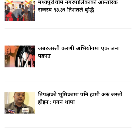
मध्यपुरथिमि नगरपालिकाको आन्तरिक
राजस्व ९३.३९ प्रतिशतले बृद्धि
जबरजस्ती करणी अभियोगमा एक जना
पक्राउ
प्रतिपक्षको भूमिकामा पनि हामी अरु जस्तो
होइन : गगन थापा