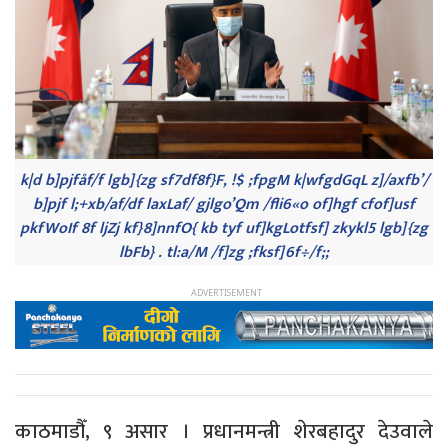
k|d b]pjfåf/f lgb]{zg sf7df8f}F, !$ ;fpgM k|wfgdGqL z]/axfb’/
b]pjf l;+xb/af/df laxLaf/ gjlgo’Qm /fli6«o of]hgf cfof]usf
pkfWoIf 8f ljZj kf}8]nnfO{ kb tyf uf]kgLotfsf] zkykl5 lgb]{zg
lbFb} . tl:a/M /f]zg ;fksf]6f÷/f;;
काठमाडौँ, ९ असार । प्रधानमन्त्री शेरबहादुर देउवाले