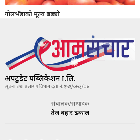
गोलभेँडाको मूल्य बढ्यो
अपटुडेट पब्लिकेशन प्रा.लि.
सूचना तथा प्रसारण विभाग दर्ता नंः १५१/०७३/७४
संचालक/सम्पादक
तेज बहादूर ढकाल