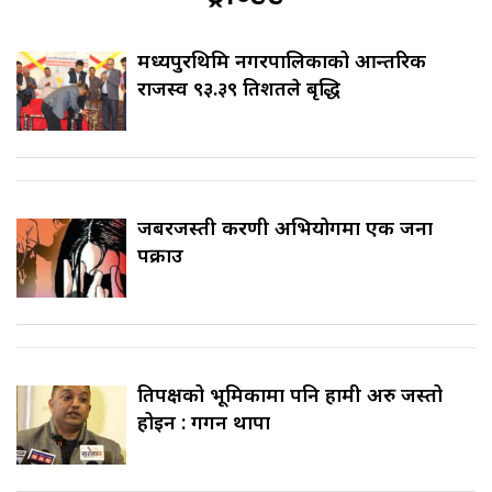
मध्यपुरथिमि नगरपालिकाको आन्तरिक
राजस्व ९३.३९ प्रतिशतले बृद्धि
जबरजस्ती करणी अभियोगमा एक जना
पक्राउ
प्रतिपक्षको भूमिकामा पनि हामी अरु जस्तो
होइन : गगन थापा