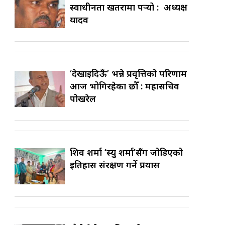
स्वाधीनता खतरामा पर्‍यो : अध्यक्ष
यादव
‘देखाइदिऊँ’ भन्ने प्रवृत्तिको परिणाम
आज भोगिरहेका छौँ : महासचिव
पोखरेल
शिव शर्मा ‘स्यु शर्मा’सँग जोडिएको
इतिहास संरक्षण गर्ने प्रयास