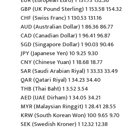
EUR (European Euro) 1 131.73 132.36
GBP (UK Pound Sterling) 1 153.58 154.32
CHF (Swiss Franc) 1 130.53 131.16
AUD (Australian Dollar) 1 86.36 86.77
CAD (Canadian Dollar) 1 96.41 96.87
SGD (Singapore Dollar) 1 90.03 90.46
JPY (Japanese Yen) 10 9.25 9.30
CNY (Chinese Yuan) 1 18.68 18.77
SAR (Saudi Arabian Riyal) 1 33.33 33.49
QAR (Qatari Riyal) 1 34.23 34.40
THB (Thai Baht) 1 3.52 3.54
AED (UAE Dirham) 1 34.05 34.21
MYR (Malaysian Ringgit) 1 28.41 28.55
KRW (South Korean Won) 100 9.65 9.70
SEK (Swedish Kroner) 1 12.32 12.38