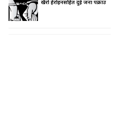
खैरो हेरोइनसहित दुई जना पक्राउ