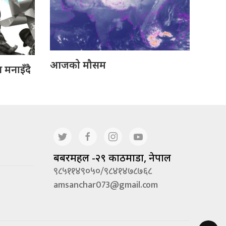
आजको मौसम
मनाइँदै
बबरमहल -२९ काठमाडौं, नेपाल
९८५११४९०५०/९८४१४७८७६८
amsanchar073@gmail.com