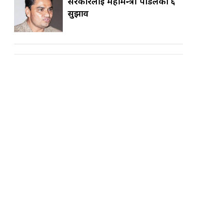
सरकारलाई महामन्त्री पौडेलका ६
सुझाव