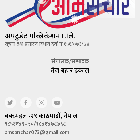
अपटुडेट पब्लिकेशन प्रा.लि.
सूचना तथा प्रसारण विभाग दर्ता नंः १५१/०७३/७४
संचालक/सम्पादक
तेज बहादूर ढकाल
बबरमहल -२९ काठमाडौं, नेपाल
९८५११४९०५०/९८४१४७८७६८
amsanchar073@gmail.com