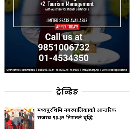
ट्रेन्डिङ
मध्यपुरथिमि नगरपालिकाको आन्तरिक
राजस्व ९३.३९ प्रतिशतले बृद्धि