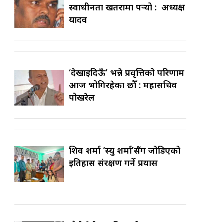
स्वाधीनता खतरामा पर्‍यो : अध्यक्ष
यादव
‘देखाइदिऊँ’ भन्ने प्रवृत्तिको परिणाम
आज भोगिरहेका छौँ : महासचिव
पोखरेल
शिव शर्मा ‘स्यु शर्मा’सँग जोडिएको
इतिहास संरक्षण गर्ने प्रयास