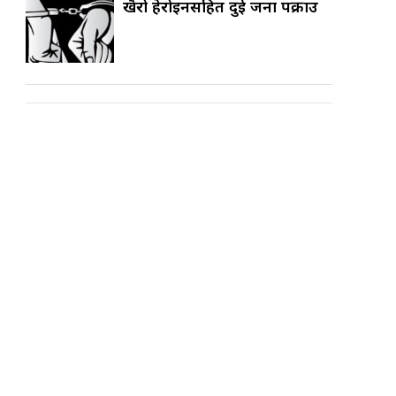
खैरो हेरोइनसहित दुई जना पक्राउ