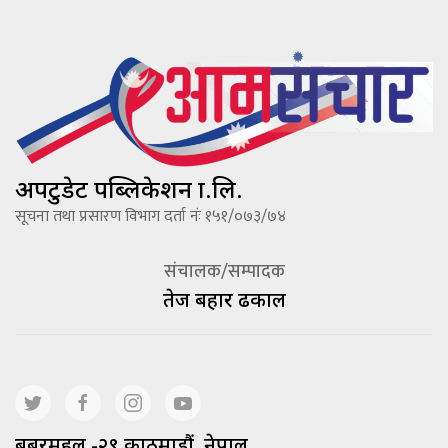
अपटुडेट पब्लिकेशन प्रा.लि.
सूचना तथा प्रसारण विभाग दर्ता नंः १५१/०७३/७४
संचालक/सम्पादक
तेज बहादूर ढकाल
बबरमहल -२९ काठमाडौं, नेपाल