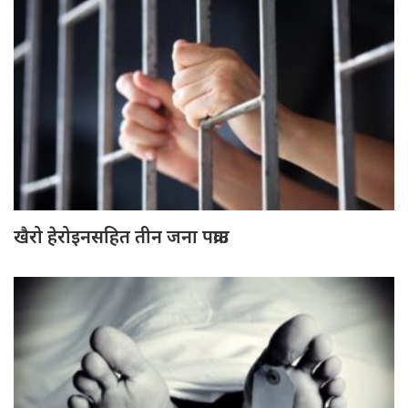
खैरो हेरोइनसहित तीन जना पक्राउ