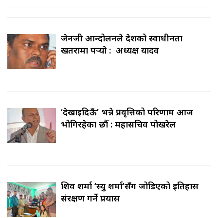
जेनजी आन्दोलनले देशको स्वाधीनता
खतरामा पर्‍यो : अध्यक्ष यादव
‘देखाइदिऊँ’ भन्ने प्रवृत्तिको परिणाम आज
भोगिरहेका छौँ : महासचिव पोखरेल
शिव शर्मा ‘स्यु शर्मा’सँग जोडिएको इतिहास
संरक्षण गर्ने प्रयास