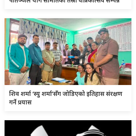
पातञ्जल योग समितिको तेस्रो वार्षिकोत्सव सम्पन्न
शिव शर्मा ‘स्यु शर्मा’सँग जोडिएको इतिहास संरक्षण
गर्ने प्रयास