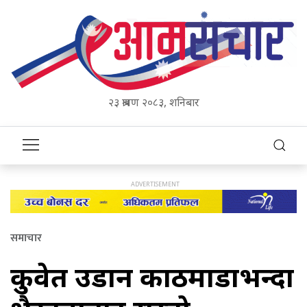
२३ श्रावण २०८३, शनिबार
समाचार
कुवेत उडान काठमाडौँभन्दा