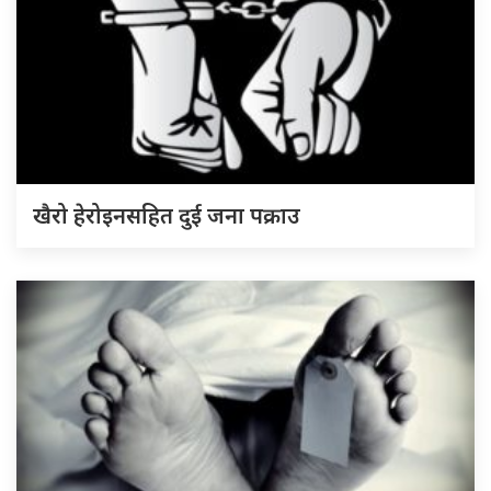
खैरो हेरोइनसहित दुई जना पक्राउ