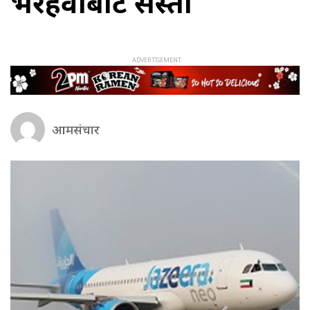
भैरहवाबाट सस्तो
आमसंचार