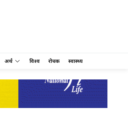
अर्थ
विश्व
रोचक
स्वास्थ्य