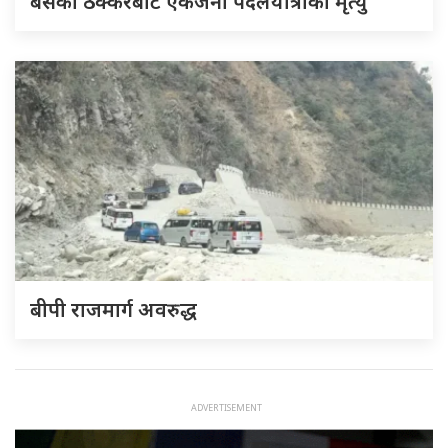
बसको ठक्करबाट एकजना पैदलयात्रीको मृत्यु
बीपी राजमार्ग अवरुद्ध