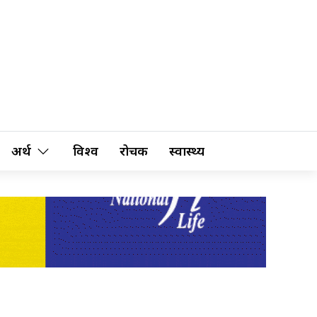
अर्थ
विश्व
रोचक
स्वास्थ्य