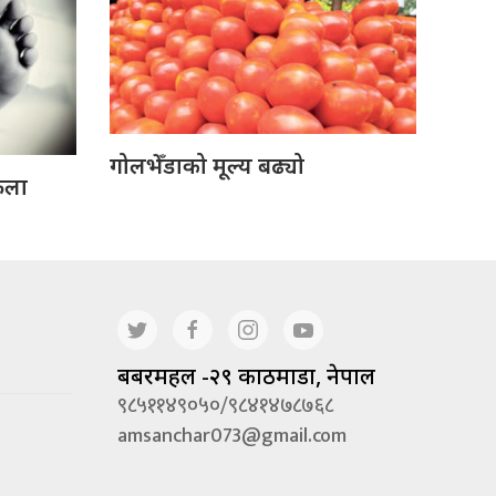
गोलभेँडाको मूल्य बढ्यो
ेला
बबरमहल -२९ काठमाडौं, नेपाल
९८५११४९०५०/९८४१४७८७६८
amsanchar073@gmail.com