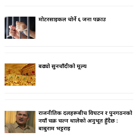
मोटरसाइकल चोर्ने ६ जना पक्राउ
बढ्यो सुनचाँदीको मूल्य
राजनीतिक दलहरूबीच विघटन र पुनर्गठनको
नयाँ चक्र चल्न थालेको अनुभूत हुँदैछ :
बाबुराम भट्टराई