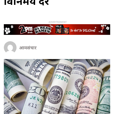
विनिमय दर
आमसंचार