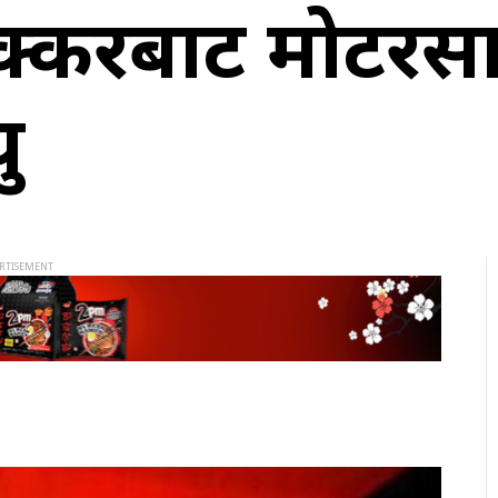
ठक्करबाट मोटर
ु