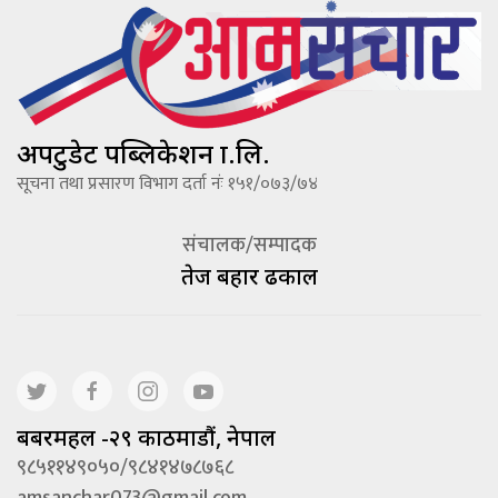
अपटुडेट पब्लिकेशन प्रा.लि.
सूचना तथा प्रसारण विभाग दर्ता नंः १५१/०७३/७४
संचालक/सम्पादक
तेज बहादूर ढकाल
बबरमहल -२९ काठमाडौं, नेपाल
९८५११४९०५०/९८४१४७८७६८