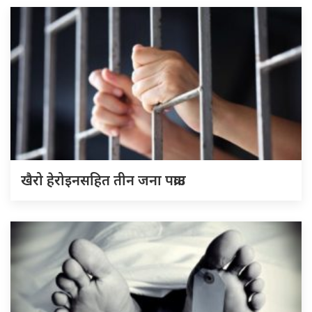
खैरो हेरोइनसहित तीन जना पक्राउ