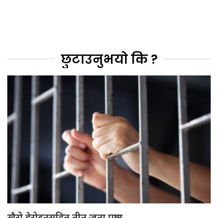
छुटाउनुभयो कि ?
खैरो हेरोइनसहित तीन जना पक्राउ