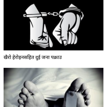
खैरो हेरोइनसहित दुई जना पक्राउ