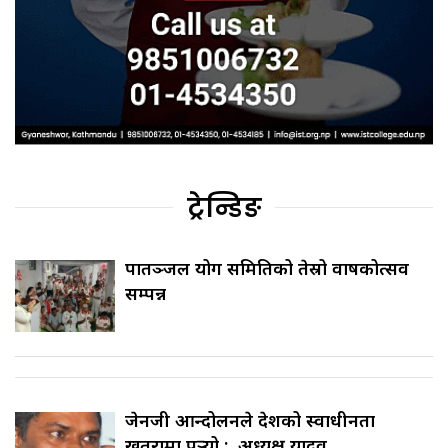
ट्रेन्डिङ
पातञ्जल योग समितिको तेस्रो वार्षिकोत्सव
सम्पन्न
जेनजी आन्दोलनले देशको स्वाधीनता
खतरामा पर्‍यो : अध्यक्ष यादव