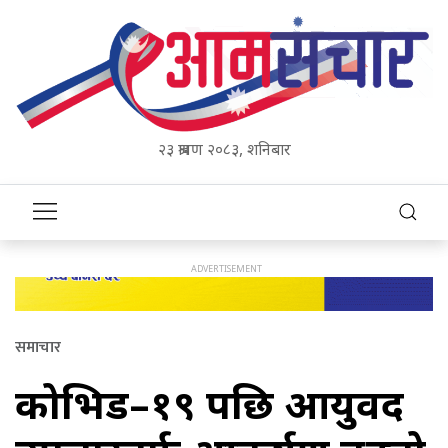
२३ श्रावण २०८३, शनिबार
समाचार
कोभिड–१९ पछि आयुर्वेद