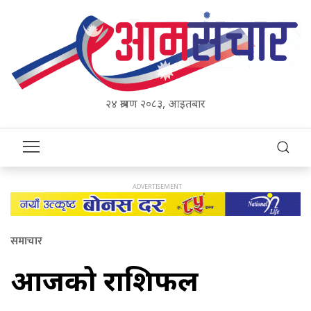
२४ श्रावण २०८३, आइतबार
समाचार
आजको राशिफल