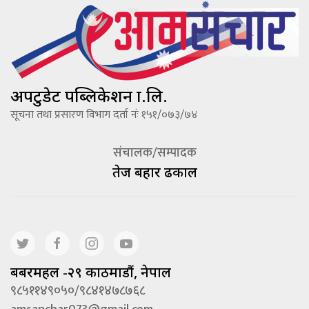
अपटुडेट पब्लिकेशन प्रा.लि.
सूचना तथा प्रसारण विभाग दर्ता नंः १५१/०७३/७४
संचालक/सम्पादक
तेज बहादूर ढकाल
बबरमहल -२९ काठमाडौं, नेपाल
९८५११४९०५०/९८४१४७८७६८