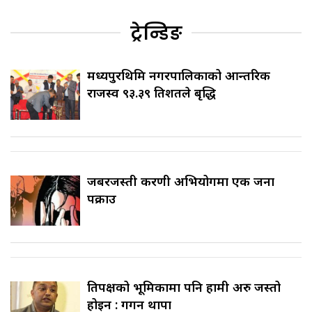
ट्रेन्डिङ
मध्यपुरथिमि नगरपालिकाको आन्तरिक
राजस्व ९३.३९ प्रतिशतले बृद्धि
जबरजस्ती करणी अभियोगमा एक जना
पक्राउ
प्रतिपक्षको भूमिकामा पनि हामी अरु जस्तो
होइन : गगन थापा