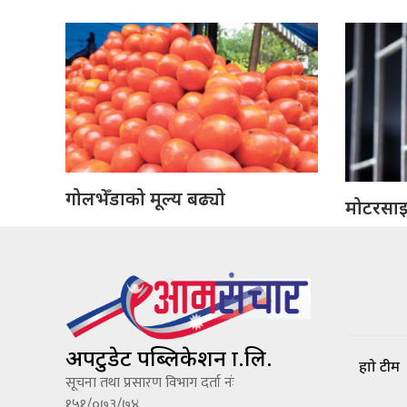
गोलभेँडाको मूल्य बढ्यो
मोटरसाइक
अपटुडेट पब्लिकेशन प्रा.लि.
हाम्रो टीम
सूचना तथा प्रसारण विभाग दर्ता नंः
१५१/०७३/७४