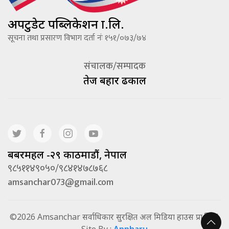
अपटुडेट पब्लिकेशन प्रा.लि.
सूचना तथा प्रसारण विभाग दर्ता नंः १५१/०७३/७४
संचालक/सम्पादक
तेज बहादूर ढकाल
बबरमहल -२९ काठमाडौं, नेपाल
९८५११४९०५०/९८४१४७८७६८
amsanchar073@gmail.com
©2026 Amsanchar सर्वाधिकार सुरक्षित अल मिडिया हाउस प्रा.लि. |