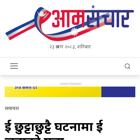
२३ श्रावण २०८३, शनिबार
समाचार
दुई छुट्टाछुट्टै घटनामा दुई