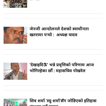
जेनजी आन्दोलनले देशको स्वाधीनता
खतरामा पर्‍यो : अध्यक्ष यादव
‘देखाइदिऊँ’ भन्ने प्रवृत्तिको परिणाम आज
भोगिरहेका छौँ : महासचिव पोखरेल
शिव शर्मा ‘स्यु शर्मा’सँग जोडिएको इतिहास