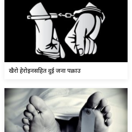
खैरो हेरोइनसहित दुई जना पक्राउ