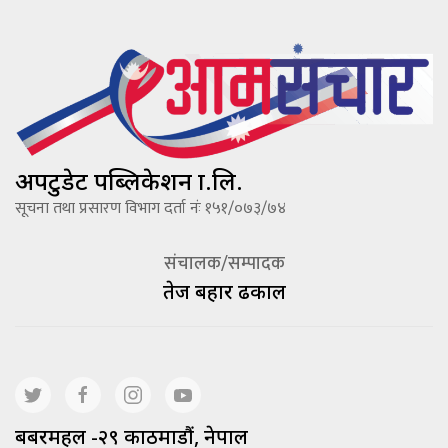
अपटुडेट पब्लिकेशन प्रा.लि.
सूचना तथा प्रसारण विभाग दर्ता नंः १५१/०७३/७४
संचालक/सम्पादक
तेज बहादूर ढकाल
बबरमहल -२९ काठमाडौं, नेपाल