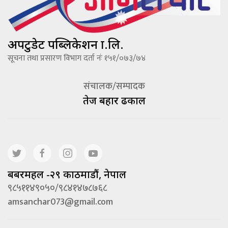
अपटुडेट पब्लिकेशन प्रा.लि.
सूचना तथा प्रसारण विभाग दर्ता नंः १५१/०७३/७४
संचालक/सम्पादक
तेज बहादूर ढकाल
बबरमहल -२९ काठमाडौं, नेपाल
९८५११४९०५०/९८४१४७८७६८
amsanchar073@gmail.com