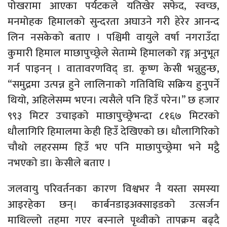
पोखरामा आएका पर्यटकले यतिखेर सफेद, स्वच्छ,
मनमोहक हिमालको सुन्दरता अघाउने गरी हेरेर आनन्द
लिन नसकेको बताए । पश्चिमी वायुले वर्षा नगराउँदा
कुमारी हिमाल माछापुच्छ्रेले सेताम्मे हिमालको रङ्ग अनुभूत
गर्न पाइनन् । वातावरणविद् डा. कृष्ण केसी भन्नुहुन्छ,
“समुद्रमा उत्पन्न हुने लालिनाको गतिविधि सक्रिय हुनुपर्ने
थियो, अहिलेसम्म भएन। त्यसैले पनि हिउँ परेन।” छ हजार
९९३ मिटर उचाइको माछापुच्छ्रेभन्दा ८१६७ मिटरको
धौलागिरि हिमालमा केही हिउँ देखिएको छ। धौलागिरिको
चौथो लहरसम्म हिउँ भए पनि माछापुच्छ्रेमा भने मट्ठै
नभएको डा। केसीले बताए ।
जलवायु परिवर्तनका कारण विश्वभर नै यस्ता समस्या
आइरहेका छन्। कार्बनडाइअक्साइडको उत्सर्जन
माथिल्लो तहमा गएर बस्नाले पृथ्वीको तापक्रम बढ्दै