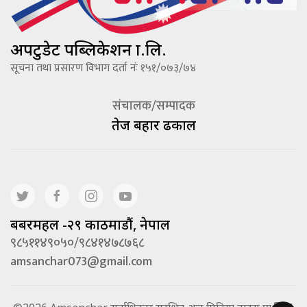
अपटुडेट पब्लिकेशन प्रा.लि.
सूचना तथा प्रसारण विभाग दर्ता नंः १५१/०७३/७४
संचालक/सम्पादक
तेज बहादूर ढकाल
बबरमहल -२९ काठमाडौं, नेपाल
९८५११४९०५०/९८४१४७८७६८
amsanchar073@gmail.com