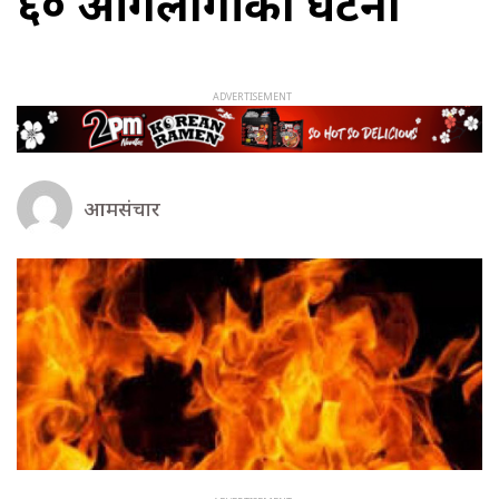
६० आगलागीका घटना
आमसंचार