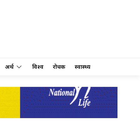
अर्थ
विश्व
रोचक
स्वास्थ्य