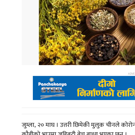
जुम्ला, २० माघ । उत्तरी छिमेकी मुलुक चीनले कोर
कौडीको भाउमा जडिबुटी बेच्न बाध्य भएका छन् ।