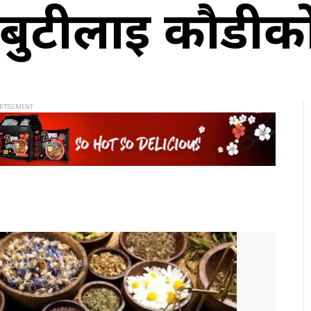
िबुटीलाई कौडीक