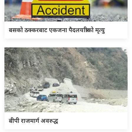
बसको ठक्करबाट एकजना पैदलयात्रीको मृत्यु
बीपी राजमार्ग अवरुद्ध