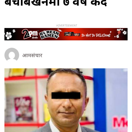
बेचबिखनमा ७ वर्ष कैद
आमसंचार