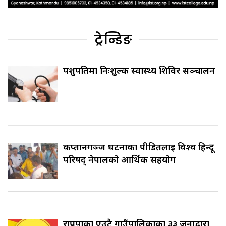
ट्रेन्डिङ
पशुपतिमा निःशुल्क स्वास्थ्य शिविर सञ्चालन
कप्तानगञ्ज घटनाका पीडितलाई विश्व हिन्दू
परिषद् नेपालको आर्थिक सहयोग
राप्रपाका एउटै गाउँपालिकाका ३३ जनाद्वारा