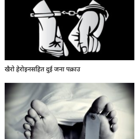
खैरो हेरोइनसहित दुई जना पक्राउ