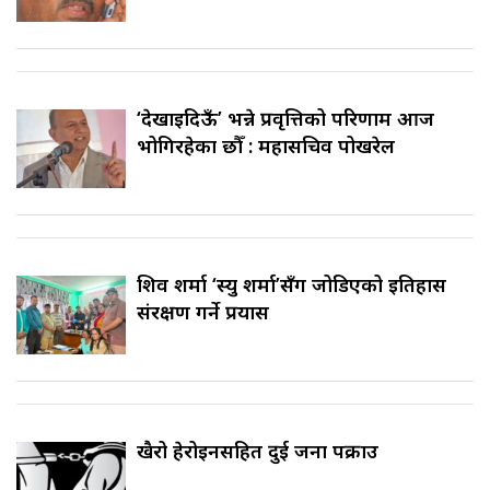
‘देखाइदिऊँ’ भन्ने प्रवृत्तिको परिणाम आज
भोगिरहेका छौँ : महासचिव पोखरेल
शिव शर्मा ‘स्यु शर्मा’सँग जोडिएको इतिहास
संरक्षण गर्ने प्रयास
खैरो हेरोइनसहित दुई जना पक्राउ