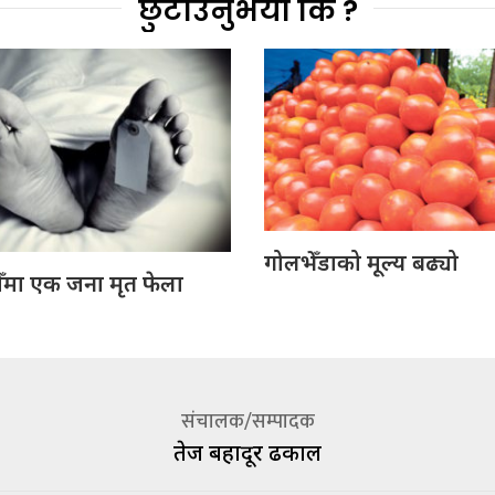
छुटाउनुभयो कि ?
गोलभेँडाको मूल्य बढ्यो
ँमा एक जना मृत फेला
संचालक/सम्पादक
तेज बहादूर ढकाल