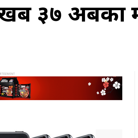
१ खर्ब ३७ अर्बका