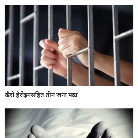
खैरो हेरोइनसहित तीन जना पक्राउ