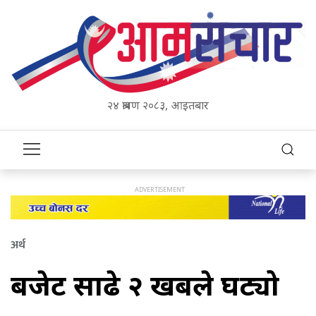
२४ श्रावण २०८३, आइतबार
अर्थ
बजेट साढे २ खर्बले घट्यो