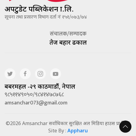
अपटुडेट पब्लिकेशन प्रा.लि.
सूचना तथा प्रसारण विभाग दर्ता नंः १५१/०७३/७४
संचालक/सम्पादक
तेज बहादूर ढकाल
बबरमहल -२९ काठमाडौं, नेपाल
९८५११४९०५०/९८४१४७८७६८
amsanchar073@gmail.com
©2026 Amsanchar सर्वाधिकार सुरक्षित अल मिडिया हाउस प्रा.लि. |
Site By :
Appharu