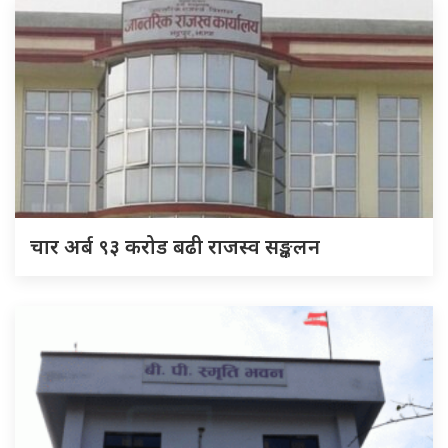
चार अर्ब ९३ करोड बढी राजस्व सङ्कलन