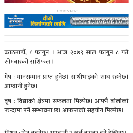
काठमाडौँ, ८ फागुन । आज २०७९ साल फागुन ८ गते
सोमबारको राशिफल ।
मेष : मानसम्मान प्राप्त हुनेछ। साथीभाइको साथ रहनेछ।
आम्दानी हुनेछ।
वृष : विद्याको क्षेत्रमा सफलता मिल्नेछ। आफ्नै बोलीको
फन्दामा पर्ने सम्भावना छ। आफन्तको सहयोग मिल्नेछ।
मिथुन : रोग बढ्नेछ। आम्दानी र खर्च बराबर हुने देखिन्छ।