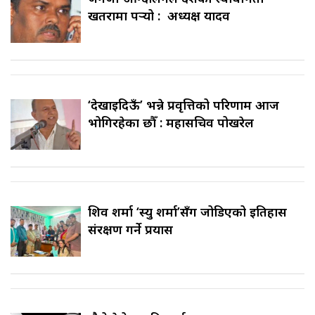
खतरामा पर्‍यो : अध्यक्ष यादव
‘देखाइदिऊँ’ भन्ने प्रवृत्तिको परिणाम आज
भोगिरहेका छौँ : महासचिव पोखरेल
शिव शर्मा ‘स्यु शर्मा’सँग जोडिएको इतिहास
संरक्षण गर्ने प्रयास