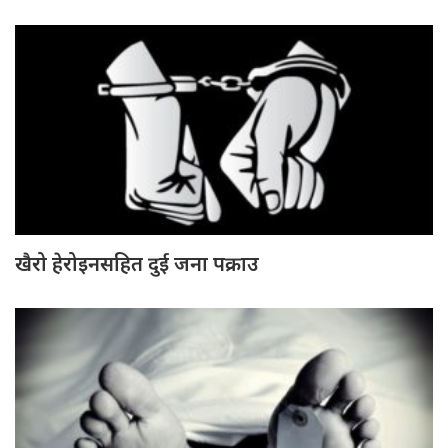
खैरो हेरोइनसहित दुई जना पक्राउ