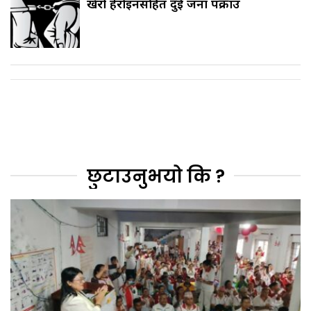
खैरो हेरोइनसहित दुई जना पक्राउ
छुटाउनुभयो कि ?