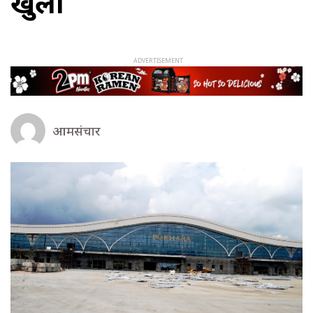
खुला
आमसंचार