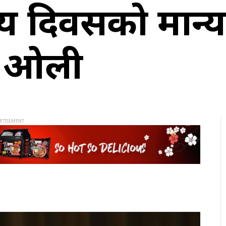
्रिय दिवसको मान्
दः ओली