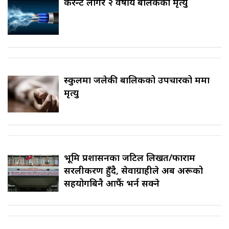
करेन्ट लागेर २ वर्षीय बालकको मृत्यु
स्कुलमा जलेकी बालिकको उपचारको क्रममा
मृत्यु
भूमि प्रशासनका जटिल लिखत/फाराम
सरलीकरण हुँदै, सेवाग्राहीले अब अरूको
सहयोगबिनै आफैं भर्न सक्ने