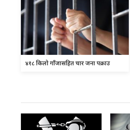
४१८ किलो गाँजासहित चार जना पक्राउ