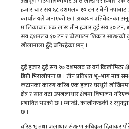
अन्नपूर्ण गाउँपालिकाबाट आठ लाख ५५ हजार एक स
हजार चार सय ६८ दशमलव १० टन र बेनी नपाबाट ३
कार्यालयले जनाएको छ । अध्ययन प्रतिवेदनका अनु
मालिकाबाट एक लाख तीन हजार दुई सय ३० टन, 
सय दशमलव १० टन र ढोरपाटन शिकार आरक्षको दु
खोलानाला हुँदै बगिरहेका छन् ।
दुई हजार दुई सय ९७ दशमलव छ वर्ग किलोमिटर क्षे
डिग्री भिरालोपना छ । तीन प्रतिशत भू–भाग मात्र 
कटानका कारण करिब एक हजार घरधुरी जोखिममा 
क्षेत्र र सात वटा उपजलाधार क्षेत्रमा विभाजन गरि
प्रभावित भएको छ । म्याग्दी, कालीगण्डकी र रघुगङ्ग
छ ।
वरिष्ठ भू तथा जलाधार संरक्षण अधिकृत दिवाकर पौडेल