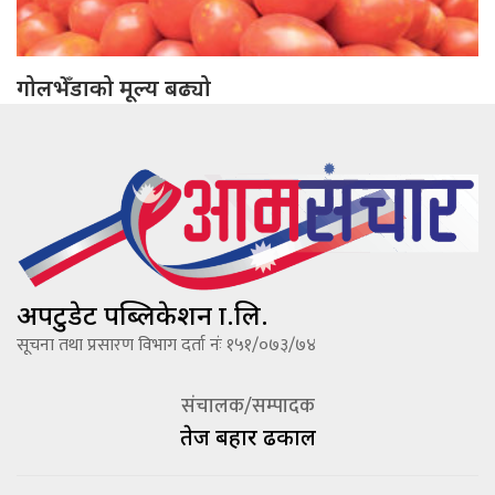
गोलभेँडाको मूल्य बढ्यो
अपटुडेट पब्लिकेशन प्रा.लि.
सूचना तथा प्रसारण विभाग दर्ता नंः १५१/०७३/७४
संचालक/सम्पादक
तेज बहादूर ढकाल