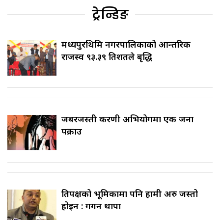
ट्रेन्डिङ
मध्यपुरथिमि नगरपालिकाको आन्तरिक
राजस्व ९३.३९ प्रतिशतले बृद्धि
जबरजस्ती करणी अभियोगमा एक जना
पक्राउ
प्रतिपक्षको भूमिकामा पनि हामी अरु जस्तो
होइन : गगन थापा