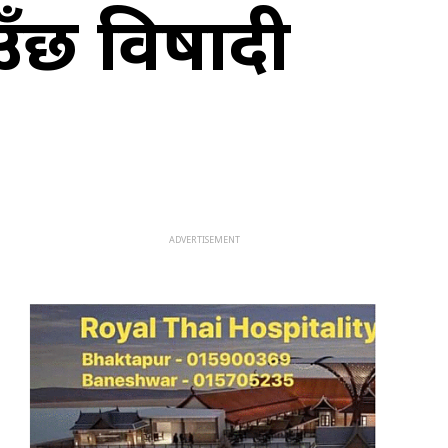
उँछ विषादी