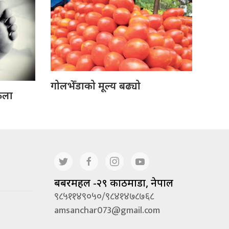
गोलभेँडाको मूल्य बढ्यो
ेला
बबरमहल -२९ काठमाडौं, नेपाल
९८५११४९०५०/९८४१४७८७६८
amsanchar073@gmail.com