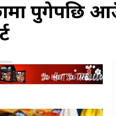
छामा पुगेपछि आ
्ट