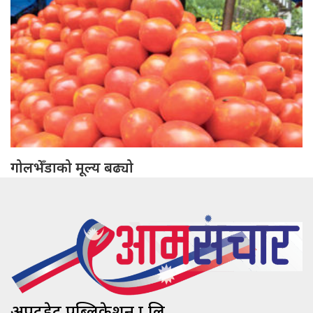
गोलभेँडाको मूल्य बढ्यो
अपटुडेट पब्लिकेशन प्रा.लि.