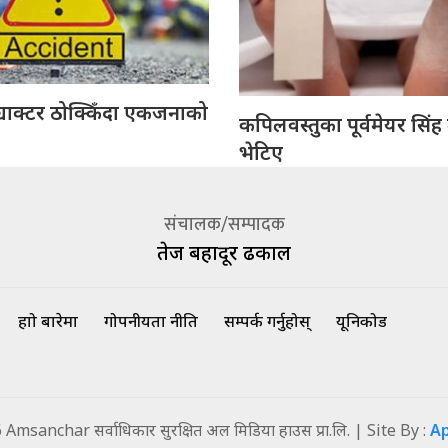
्याक्टर ठोक्किँदा एकजनाको
कपिलवस्तुका पूर्वमेयर सिंह
भेटिए
संचालक/सम्पादक
तेज बहादूर ढकाल
हाम्रो बारेमा
गोपनीयता नीति
सम्पर्क गर्नुहोस्
यूनिकोड
msanchar सर्वाधिकार सुरक्षित अल मिडिया हाउस प्रा.लि. | Site By :
A