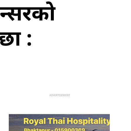
ान्सरको
छौँ :