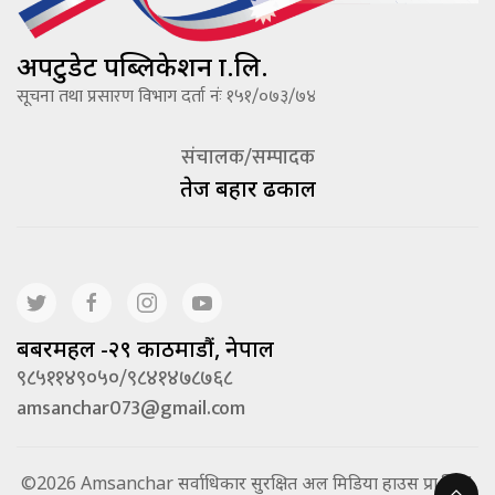
अपटुडेट पब्लिकेशन प्रा.लि.
सूचना तथा प्रसारण विभाग दर्ता नंः १५१/०७३/७४
संचालक/सम्पादक
तेज बहादूर ढकाल
बबरमहल -२९ काठमाडौं, नेपाल
९८५११४९०५०/९८४१४७८७६८
amsanchar073@gmail.com
©2026 Amsanchar सर्वाधिकार सुरक्षित अल मिडिया हाउस प्रा.लि. |