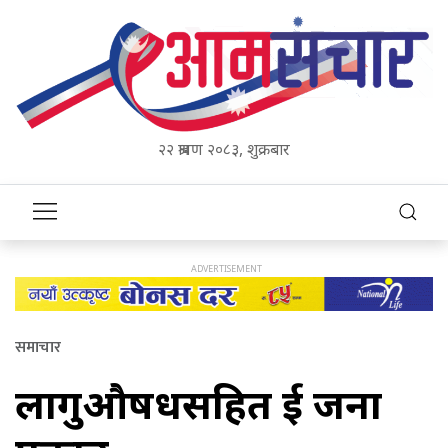
२२ श्रावण २०८३, शुक्रबार
समाचार
लागुऔषधसहित दुई जना